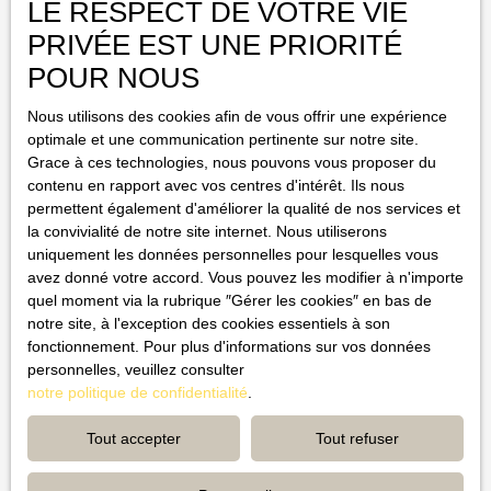
Type de bien
LE RESPECT DE VOTRE VIE
Restaurant, bar
PRIVÉE EST UNE PRIORITÉ
Activités
POUR NOUS
Nous utilisons des cookies afin de vous offrir une expérience
Localisation
optimale et une communication pertinente sur notre site.
Grace à ces technologies, nous pouvons vous proposer du
Budget max (€)
contenu en rapport avec vos centres d'intérêt. Ils nous
permettent également d'améliorer la qualité de nos services et
la convivialité de notre site internet. Nous utiliserons
Surface min (m²)
uniquement les données personnelles pour lesquelles vous
avez donné votre accord. Vous pouvez les modifier à n'importe
J'accepte le traitement de mes données personnelles
quel moment via la rubrique ″Gérer les cookies″ en bas de
conformément au RGPD. Si vous ne souhaitez pas faire l'objet de
notre site, à l'exception des cookies essentiels à son
prospection commerciale par voie téléphonique, vous pouvez
fonctionnement. Pour plus d'informations sur vos données
vous inscrire gratuitement sur la liste d'opposition au démarchage
personnelles, veuillez consulter
téléphonique, prévu par l'article L223-1 du code de la
notre politique de confidentialité
.
consommation, sur le site Internet www.bloctel.gouv.fr ou par
courrier adressé à : Société Worldline, Service Bloctel, CS
Tout accepter
Tout refuser
61311, 41013 BLOIS CEDEX. Pour en savoir plus sur le
traitement de vos données personnelles, veuillez consulter notre