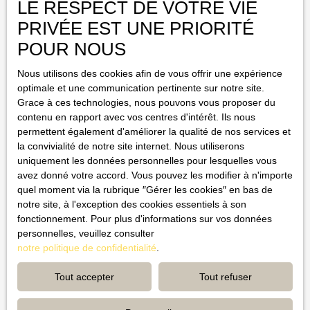
Type de bien
LE RESPECT DE VOTRE VIE
Appartement
PRIVÉE EST UNE PRIORITÉ
Localisation
POUR NOUS
Brignoles (83170)
Nous utilisons des cookies afin de vous offrir une expérience
Budget max (€)
optimale et une communication pertinente sur notre site.
Grace à ces technologies, nous pouvons vous proposer du
Surface min (m²)
contenu en rapport avec vos centres d'intérêt. Ils nous
permettent également d'améliorer la qualité de nos services et
la convivialité de notre site internet. Nous utiliserons
Pièces min
uniquement les données personnelles pour lesquelles vous
avez donné votre accord. Vous pouvez les modifier à n'importe
J'accepte le traitement de mes données personnelles
quel moment via la rubrique ″Gérer les cookies″ en bas de
conformément au RGPD. Si vous ne souhaitez pas faire l'objet de
notre site, à l'exception des cookies essentiels à son
prospection commerciale par voie téléphonique, vous pouvez
fonctionnement. Pour plus d'informations sur vos données
vous inscrire gratuitement sur la liste d'opposition au démarchage
personnelles, veuillez consulter
téléphonique, prévu par l'article L223-1 du code de la
notre politique de confidentialité
.
consommation, sur le site Internet www.bloctel.gouv.fr ou par
courrier adressé à : Société Worldline, Service Bloctel, CS
Tout accepter
Tout refuser
61311, 41013 BLOIS CEDEX. Pour en savoir plus sur le
traitement de vos données personnelles, veuillez consulter notre