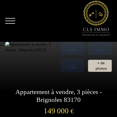
+ de
photos
Appartement à vendre, 3 pièces -
Brignoles 83170
149 000
€
Accueil
Acheter
Location saisonnière
Vendre
Blog
Rec