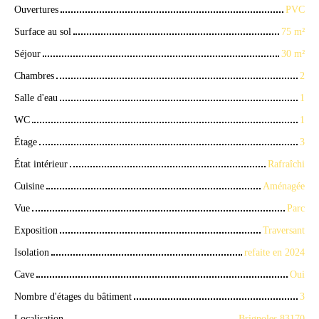
Ouvertures
PVC
Surface au sol
75 m²
Séjour
30 m²
Chambres
2
Salle d'eau
1
WC
1
Étage
3
État intérieur
Rafraîchi
Cuisine
Aménagée
Vue
Parc
Exposition
Traversant
Isolation
refaite en 2024
Cave
Oui
Nombre d'étages du bâtiment
3
Localisation
Brignoles 83170