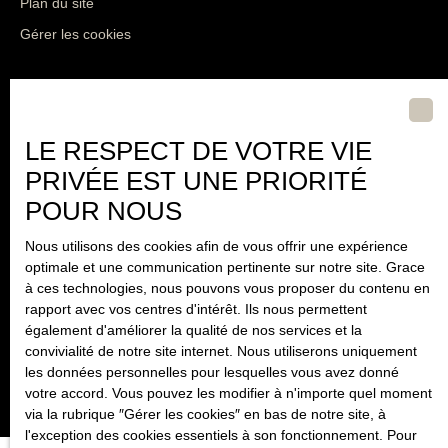
Plan du site
Gérer les cookies
Propulsé par
LE RESPECT DE VOTRE VIE
PRIVÉE EST UNE PRIORITÉ
06 25 65 23 77
POUR NOUS
Nous utilisons des cookies afin de vous offrir une expérience
80 Rue de la bruyère
optimale et une communication pertinente sur notre site. Grace
à ces technologies, nous pouvons vous proposer du contenu en
83170 Brignoles
rapport avec vos centres d'intérêt. Ils nous permettent
également d'améliorer la qualité de nos services et la
convivialité de notre site internet. Nous utiliserons uniquement
les données personnelles pour lesquelles vous avez donné
votre accord. Vous pouvez les modifier à n'importe quel moment
via la rubrique ″Gérer les cookies″ en bas de notre site, à
l'exception des cookies essentiels à son fonctionnement. Pour