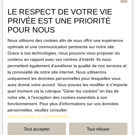
Email
LE RESPECT DE VOTRE VIE
Type d'offre
Vente
PRIVÉE EST UNE PRIORITÉ
POUR NOUS
Type de bien
Nous utilisons des cookies afin de vous offrir une expérience
optimale et une communication pertinente sur notre site.
Localisation
Grace à ces technologies, nous pouvons vous proposer du
contenu en rapport avec vos centres d'intérêt. Ils nous
Budget max (€)
permettent également d'améliorer la qualité de nos services et
la convivialité de notre site internet. Nous utiliserons
uniquement les données personnelles pour lesquelles vous
Surface min (m²)
avez donné votre accord. Vous pouvez les modifier à n'importe
quel moment via la rubrique ″Gérer les cookies″ en bas de
J'accepte le traitement de mes données personnelles
notre site, à l'exception des cookies essentiels à son
conformément au RGPD. Si vous ne souhaitez pas faire l'objet de
fonctionnement. Pour plus d'informations sur vos données
prospection commerciale par voie téléphonique, vous pouvez
personnelles, veuillez consulter
vous inscrire gratuitement sur la liste d'opposition au démarchage
notre politique de confidentialité
.
téléphonique, prévu par l'article L223-1 du code de la
consommation, sur le site Internet www.bloctel.gouv.fr ou par
Tout accepter
Tout refuser
courrier adressé à : Société Worldline, Service Bloctel, CS