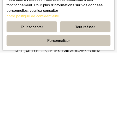
fonctionnement. Pour plus d'informations sur vos données
personnelles, veuillez consulter
J'accepte le traitement de mes données personnelles
notre politique de confidentialité
.
conformément au RGPD. Si vous ne souhaitez pas faire l'objet de
prospection commerciale par voie téléphonique, vous pouvez
Tout accepter
Tout refuser
vous inscrire gratuitement sur la liste d'opposition au démarchage
téléphonique, prévu par l'article L223-1 du code de la
consommation, sur le site Internet www.bloctel.gouv.fr ou par
Personnaliser
courrier adressé à : Société Worldline, Service Bloctel, CS
61311, 41013 BLOIS CEDEX. Pour en savoir plus sur le
traitement de vos données personnelles, veuillez consulter notre
politique de confidentialité
.
Recevoir des annonces