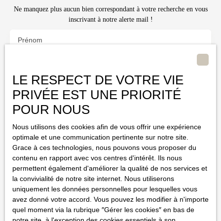
Ne manquez plus aucun bien correspondant à votre recherche en vous
inscrivant à notre alerte mail !
Prénom
Nom
LE RESPECT DE VOTRE VIE
Email
PRIVÉE EST UNE PRIORITÉ
POUR NOUS
Type d'offre
Vente
Nous utilisons des cookies afin de vous offrir une expérience
optimale et une communication pertinente sur notre site.
Type de bien
Grace à ces technologies, nous pouvons vous proposer du
contenu en rapport avec vos centres d'intérêt. Ils nous
Localisation
permettent également d'améliorer la qualité de nos services et
la convivialité de notre site internet. Nous utiliserons
uniquement les données personnelles pour lesquelles vous
Budget max (€)
avez donné votre accord. Vous pouvez les modifier à n'importe
quel moment via la rubrique ″Gérer les cookies″ en bas de
Surface min (m²)
notre site, à l'exception des cookies essentiels à son