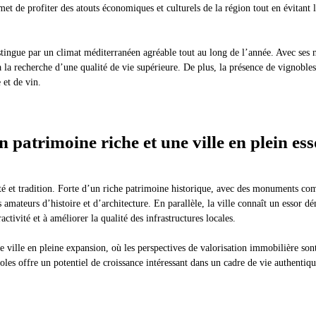
t de profiter des atouts économiques et culturels de la région tout en évitant l
stingue par un climat méditerranéen agréable tout au long de l’année. Avec ses n
s à la recherche d’une qualité de vie supérieure. De plus, la présence de vignoble
 et de vin.
n patrimoine riche et une ville en plein ess
té et tradition. Forte d’un riche patrimoine historique, avec des monuments co
s amateurs d’histoire et d’architecture. En parallèle, la ville connaît un essor
ctivité et à améliorer la qualité des infrastructures locales.
ne ville en pleine expansion, où les perspectives de valorisation immobilière so
oles offre un potentiel de croissance intéressant dans un cadre de vie authentiqu