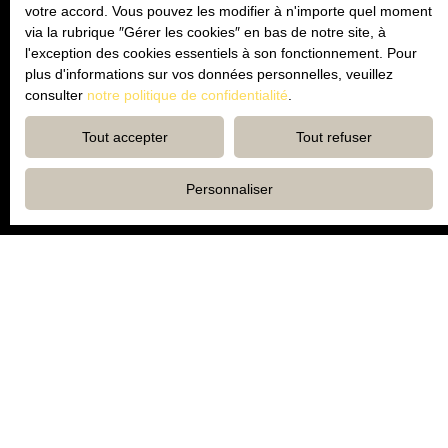
votre accord. Vous pouvez les modifier à n'importe quel moment
via la rubrique ″Gérer les cookies″ en bas de notre site, à
l'exception des cookies essentiels à son fonctionnement. Pour
plus d'informations sur vos données personnelles, veuillez
consulter
notre politique de confidentialité
.
Transparence et satisfaction client
Tout accepter
Tout refuser
au centre de nos priorités
Personnaliser
Expertise du
marché immobilier local